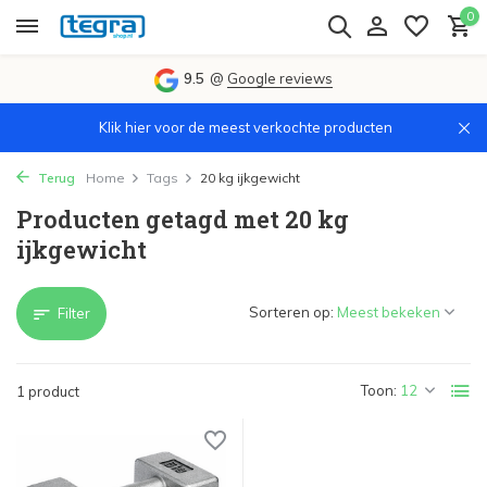
0
9.5
@
Google reviews
Klik hier voor de meest verkochte producten
Terug
Home
Tags
20 kg ijkgewicht
Producten getagd met 20 kg
ijkgewicht
Sorteren op:
Filter
Toon:
1 product