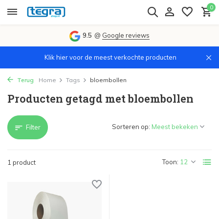
0
9.5
@
Google reviews
Klik hier voor de meest verkochte producten
Terug
Home
Tags
bloembollen
Producten getagd met bloembollen
Sorteren op:
Filter
Toon:
1 product