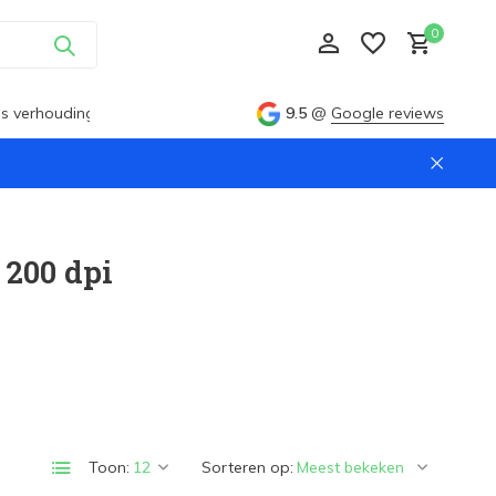
0
ijs verhouding
9.5
@
Google reviews
Account aanmaken
200 dpi
Account aanmaken
Toon:
Sorteren op: