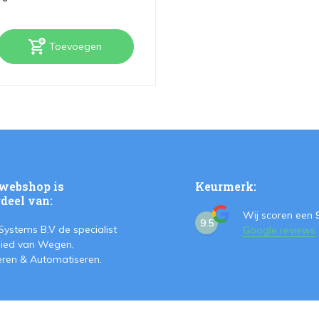
Toevoegen
webshop is
Keurmerk:
deel van:
Wij scoren een
9.5
Systems B.V de specialist
Google reviews
ied van Wegen,
teren & Automatiseren.