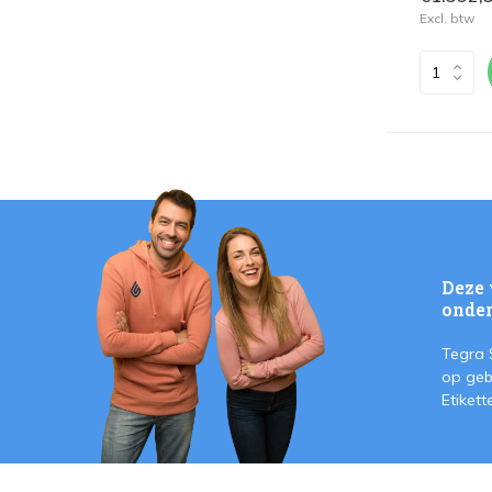
Excl. btw
Deze 
onder
Tegra 
op geb
Etiket