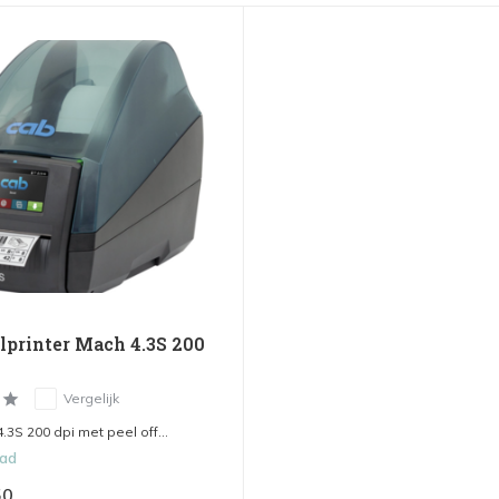
elprinter Mach 4.3S 200
Vergelijk
3S 200 dpi met peel off...
aad
50