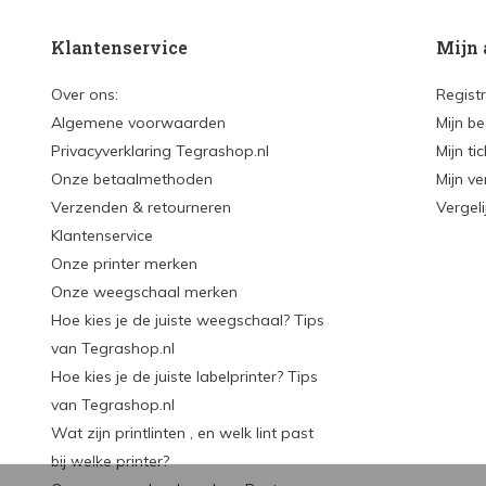
Klantenservice
Mijn 
Over ons:
Regist
Algemene voorwaarden
Mijn be
Privacyverklaring Tegrashop.nl
Mijn ti
Onze betaalmethoden
Mijn ve
Verzenden & retourneren
Vergel
Klantenservice
Onze printer merken
Onze weegschaal merken
Hoe kies je de juiste weegschaal? Tips
van Tegrashop.nl
Hoe kies je de juiste labelprinter? Tips
van Tegrashop.nl
Wat zijn printlinten , en welk lint past
bij welke printer?