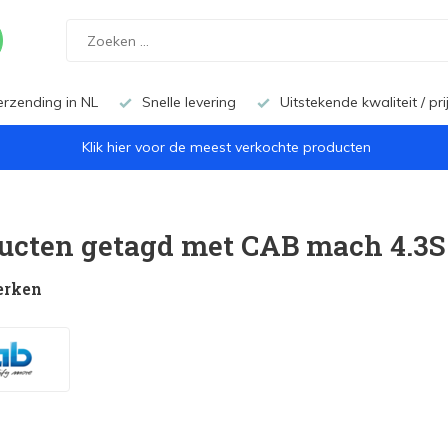
erzending in NL
Snelle levering
Uitstekende kwaliteit / pr
Klik hier voor de meest verkochte producten
ucten getagd met CAB mach 4.3S 
erken