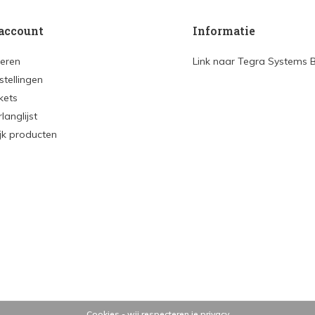
account
Informatie
reren
Link naar Tegra Systems 
stellingen
ckets
rlanglijst
ijk producten
Cookies - wij respecteren je privacy