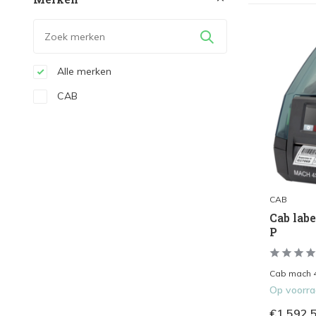
Alle merken
CAB
CAB
Cab lab
P
Cab mach 4.
Op voorr
€1.592,