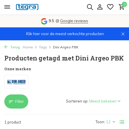
0
9.5
@
Google reviews
Klik hier voor de meest verkochte producten
Terug
Home
Tags
Dini Argeo PBK
Producten getagd met Dini Argeo PBK
Onze merken
Sorteren op:
Filter
Toon:
1 product