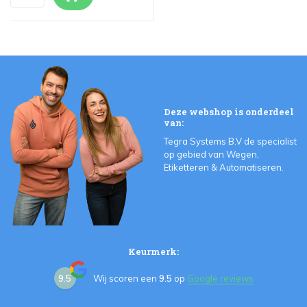
Deze webshop is onderdeel
van:
Tegra Systems B.V de specialist
op gebied van Wegen,
Etiketteren & Automatiseren.
Keurmerk:
9.5
Wij scoren een
9.5
op
Google reviews