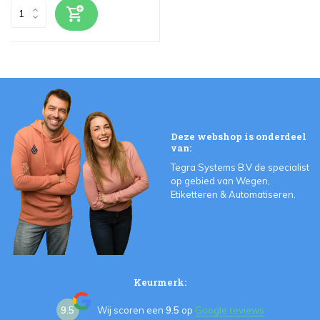
Deze webshop is onderdeel
van:
Tegra Systems B.V de specialist
op gebied van Wegen,
Etiketteren & Automatiseren.
Keurmerk:
9.5
Wij scoren een
9.5
op
Google reviews