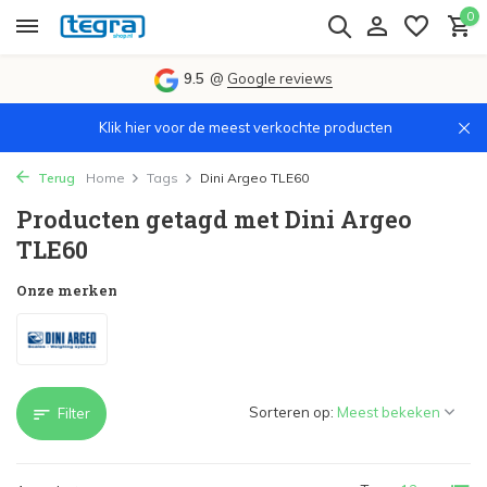
0
9.5
@
Google reviews
Klik hier voor de meest verkochte producten
Terug
Home
Tags
Dini Argeo TLE60
Producten getagd met Dini Argeo
TLE60
Onze merken
Sorteren op:
Filter