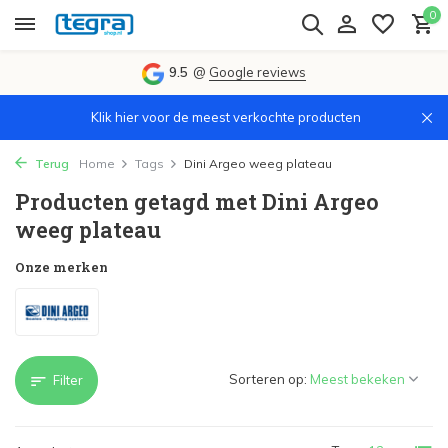
0
9.5
@
Google reviews
Klik hier voor de meest verkochte producten
Terug
Home
Tags
Dini Argeo weeg plateau
Producten getagd met Dini Argeo
weeg plateau
Onze merken
Sorteren op:
Filter