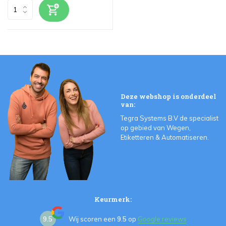
Deze webshop is onderdeel
van:
Tegra Systems B.V de specialist
op gebied van Wegen,
Etiketteren & Automatiseren.
Keurmerk:
9.5
Wij scoren een
9.5
op
Google reviews