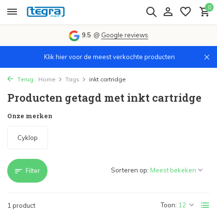
0
9.5
@
Google reviews
Klik hier voor de meest verkochte producten
Terug
Home
Tags
inkt cartridge
Producten getagd met inkt cartridge
Onze merken
Cyklop
Sorteren op:
Filter
Toon:
1 product