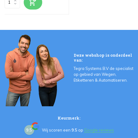
Deze webshop is onderdeel
van:
Tegra Systems B.V de specialist
op gebied van Wegen,
Etiketteren & Automatiseren.
Keurmerk:
9.5
Wij scoren een
9.5
op
Google reviews