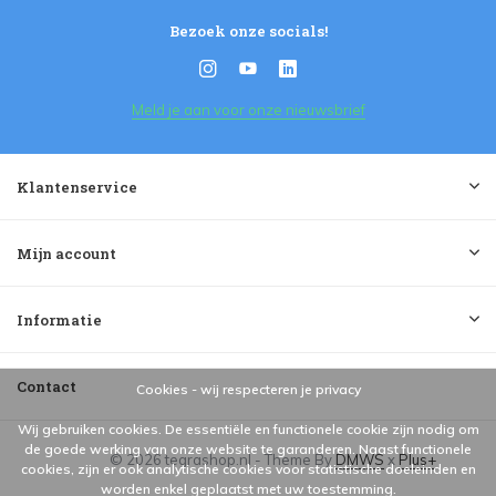
Bezoek onze socials!
Meld je aan voor onze nieuwsbrief
Klantenservice
Mijn account
Informatie
Contact
Cookies - wij respecteren je privacy
Wij gebruiken cookies. De essentiële en functionele cookie zijn nodig om
de goede werking van onze website te garanderen. Naast functionele
© 2026 tegrashop.nl - Theme By
DMWS
x
Plus+
cookies, zijn er ook analytische cookies voor statistische doeleinden en
worden enkel geplaatst met uw toestemming.