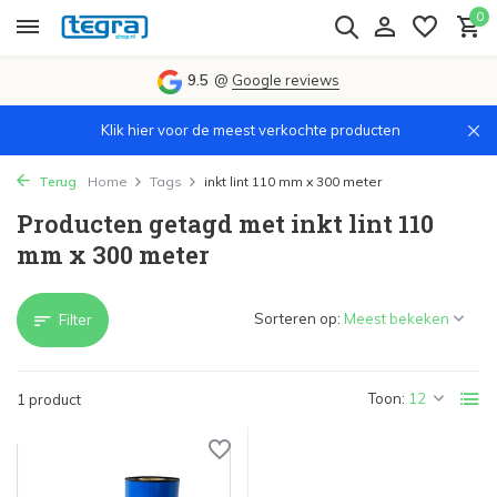
0
9.5
@
Google reviews
Klik hier voor de meest verkochte producten
Terug
Home
Tags
inkt lint 110 mm x 300 meter
Producten getagd met inkt lint 110
mm x 300 meter
Sorteren op:
Filter
Toon:
1 product