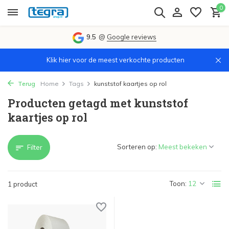
0
9.5
@
Google reviews
Klik hier voor de meest verkochte producten
Terug
Home
Tags
kunststof kaartjes op rol
Producten getagd met kunststof
kaartjes op rol
Sorteren op:
Filter
Toon:
1 product