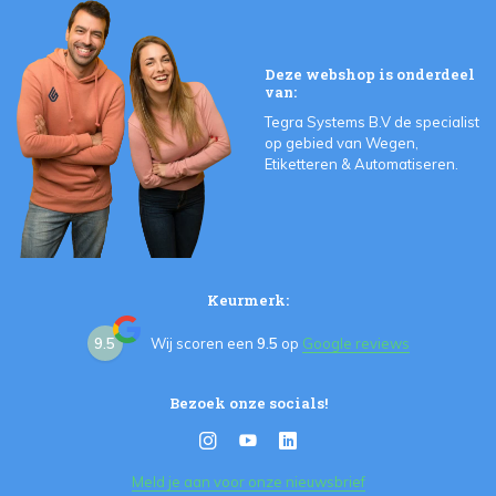
Deze webshop is onderdeel
van:
Tegra Systems B.V de specialist
op gebied van Wegen,
Etiketteren & Automatiseren.
Keurmerk:
9.5
Wij scoren een
9.5
op
Google reviews
Bezoek onze socials!
Meld je aan voor onze nieuwsbrief