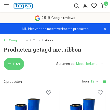
0
9.5
@
Google reviews
Klik hier voor de meest verkochte producten
Terug
Home
Tags
ribbon
Producten getagd met ribbon
Sorteren op:
Filter
Toon:
2 producten