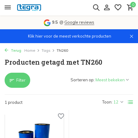
0
9.5
@
Google reviews
Klik hier voor de meest verkochte producten
Terug
Home
Tags
TN260
Producten getagd met TN260
Sorteren op:
Filter
Toon:
1 product