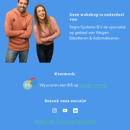
Deze webshop is onderdeel
van:
Tegra Systems B.V de specialist
op gebied van Wegen,
Etiketteren & Automatiseren.
Keurmerk:
9.5
Wij scoren een
9.5
op
Google reviews
Bezoek onze socials!
Meld je aan voor onze nieuwsbrief