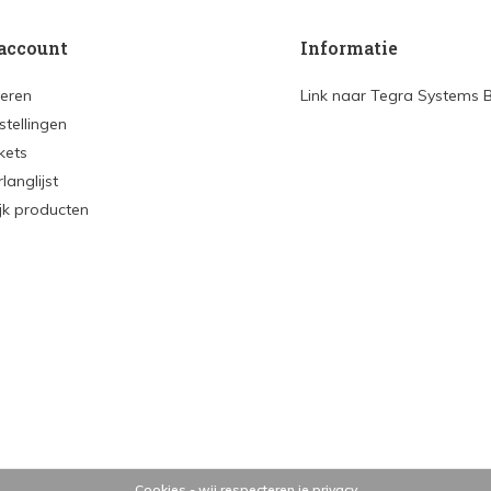
account
Informatie
reren
Link naar Tegra Systems 
stellingen
ckets
rlanglijst
ijk producten
Cookies - wij respecteren je privacy