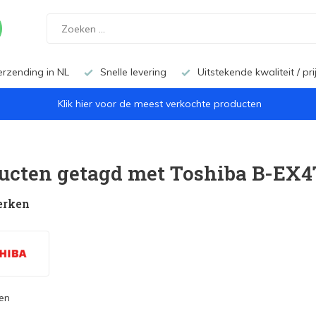
erzending in NL
Snelle levering
Uitstekende kwaliteit / pr
Klik hier voor de meest verkochte producten
ucten getagd met Toshiba B-EX4
erken
en