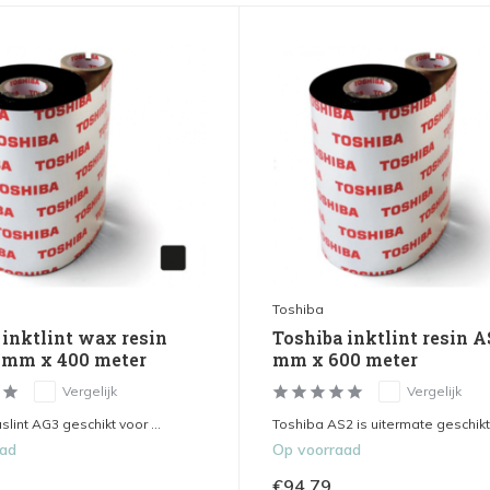
Toshiba
 inktlint wax resin
Toshiba inktlint resin A
 mm x 400 meter
mm x 600 meter
Vergelijk
Vergelijk
lint AG3 geschikt voor ...
Toshiba AS2 is uitermate geschikt 
aad
Op voorraad
€94,79