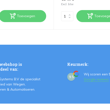
Excl. btw
Toevoegen
Toevoeg
webshop is
Keurmerk:
deel van:
Wij scoren een
9.5
Systems B.V de specialist
Google reviews
ied van Wegen,
teren & Automatiseren.