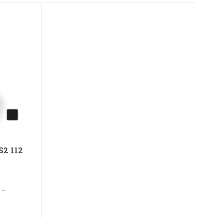
S2 112
...