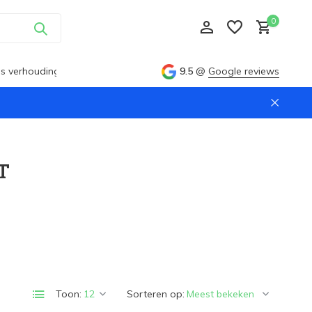
0
ijs verhouding
9.5
@
Google reviews
Account aanmaken
T
Account aanmaken
Toon:
Sorteren op: