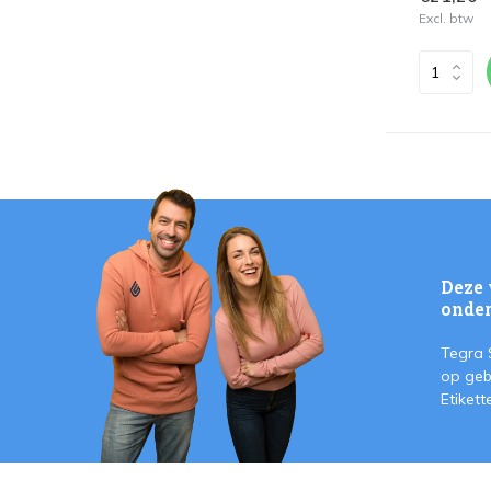
Excl. btw
Deze 
onder
Tegra 
op geb
Etiket