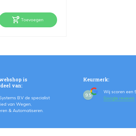
Toevoegen
webshop is
Keurmerk:
deel van:
Wij scoren een
9.5
Systems B.V de specialist
Google reviews
ied van Wegen,
teren & Automatiseren.