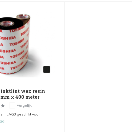
 inktlint wax resin
 mm x 400 meter
Vergelijk
lint AG3 geschikt voor ...
aad