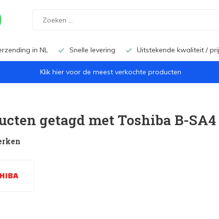
erzending in NL
Snelle levering
Uitstekende kwaliteit / pr
Klik hier voor de meest verkochte producten
ucten getagd met Toshiba B-SA4
erken