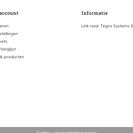
account
Informatie
reren
Link naar Tegra Systems 
stellingen
ckets
rlanglijst
ijk producten
Cookies - wij respecteren je privacy