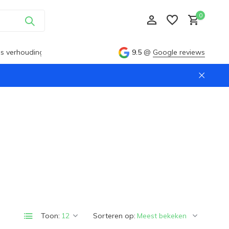
0
ijs verhouding
9.5
@
Google reviews
Account aanmaken
Account aanmaken
Toon:
Sorteren op: