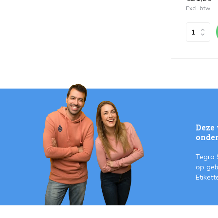
Excl. btw
Deze 
onder
Tegra 
op geb
Etiket