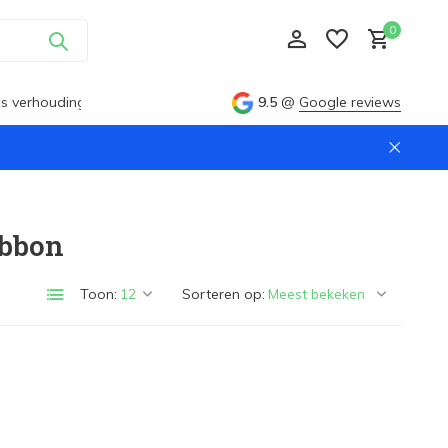
0
ijs verhouding
9.5
@
Google reviews
Account aanmaken
ibbon
Account aanmaken
Toon:
Sorteren op: