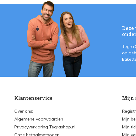
Deze 
onder
Tegra 
op geb
Etiket
Klantenservice
Mijn 
Over ons:
Regist
Algemene voorwaarden
Mijn be
Privacyverklaring Tegrashop.nl
Mijn ti
Onze betaalmethoden
Mijn ve