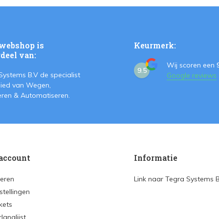
webshop is
Keurmerk:
deel van:
Wij scoren een
9.5
Systems B.V de specialist
Google reviews
ied van Wegen,
teren & Automatiseren.
account
Informatie
reren
Link naar Tegra Systems 
stellingen
ckets
rlanglijst