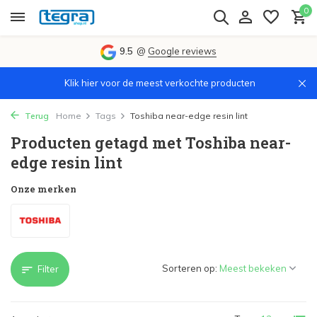
0
9.5
@
Google reviews
Klik hier voor de meest verkochte producten
Terug
Home
Tags
Toshiba near-edge resin lint
Producten getagd met Toshiba near-
edge resin lint
Onze merken
Sorteren op:
Filter