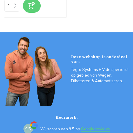
Deze webshop is onderdeel
van:
Tegra Systems B.V de specialist
op gebied van Wegen,
Etiketteren & Automatiseren.
Keurmerk:
9.5
Wij scoren een
9.5
op
Google reviews