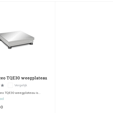
geo TQE30 weegplateau
Vergelijk
geo TQE30 weegplateau is...
aad
30