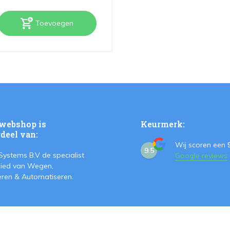
Toevoegen
webshop is
Keurmerk:
deel van:
Wij scoren een
9.5
Systems B.V de specialist
Google reviews
ied van Wegen,
teren & Automatiseren.