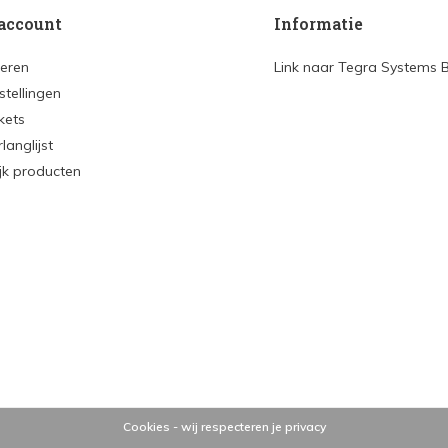
account
Informatie
reren
Link naar Tegra Systems 
stellingen
ckets
rlanglijst
ijk producten
Cookies - wij respecteren je privacy