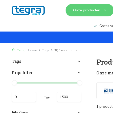
Onze producten
Gratis v
Terug
Home
Tags
TQE weegplateau
Prod
Tags
Prijs filter
Onze m
Tot
1 product
Merken