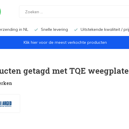
erzending in NL
Snelle levering
Uitstekende kwaliteit / pr
Klik hier voor de meest verkochte producten
ucten getagd met TQE weegplat
erken