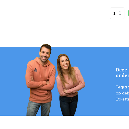
Deze 
onder
Tegra 
op geb
Etiket