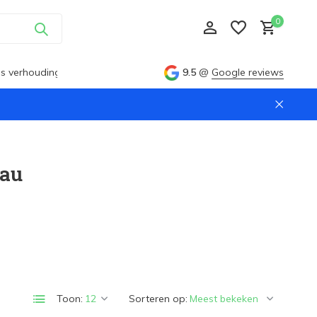
0
ijs verhouding
9.5
@
Google reviews
Account aanmaken
eau
Account aanmaken
Toon:
Sorteren op: