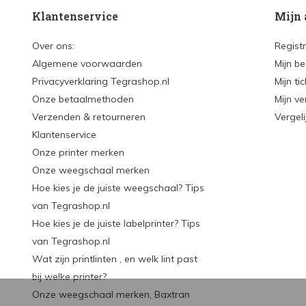
Klantenservice
Mijn 
Over ons:
Regist
Algemene voorwaarden
Mijn be
Privacyverklaring Tegrashop.nl
Mijn ti
Onze betaalmethoden
Mijn ve
Verzenden & retourneren
Vergel
Klantenservice
Onze printer merken
Onze weegschaal merken
Hoe kies je de juiste weegschaal? Tips
van Tegrashop.nl
Hoe kies je de juiste labelprinter? Tips
van Tegrashop.nl
Wat zijn printlinten , en welk lint past
bij welke printer?
Onze weegschaal merken, Baxtran