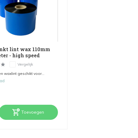
nkt lint wax 110mm
ter - high speed
Vergelijk
n waxlint geschikt voor...
aad
Toevoegen