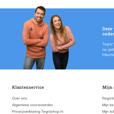
Deze 
onder
Tegra 
op geb
Etiket
Klantenservice
Mijn 
Over ons:
Regist
Algemene voorwaarden
Mijn be
Privacyverklaring Tegrashop.nl
Mijn ti