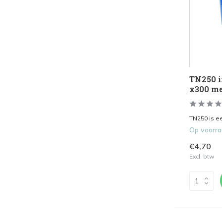
TN250 i
x300 me
TN250 is ee
Op voorr
€4,70
Excl. btw