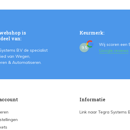
webshop is
Keurmerk:
deel van:
Wij scoren een
9.5
Systems B.V de specialist
Google reviews
ied van Wegen,
teren & Automatiseren.
account
Informatie
reren
Link naar Tegra Systems 
stellingen
ckets