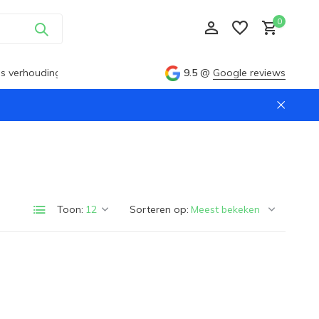
0
ijs verhouding
9.5
@
Google reviews
Account aanmaken
Account aanmaken
Toon:
Sorteren op: