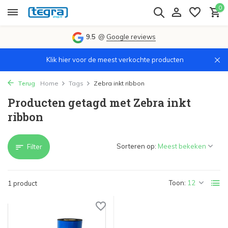
0
9.5
@
Google reviews
Klik hier voor de meest verkochte producten
Terug
Home
Tags
Zebra inkt ribbon
Producten getagd met Zebra inkt
ribbon
Sorteren op:
Filter
Toon:
1 product