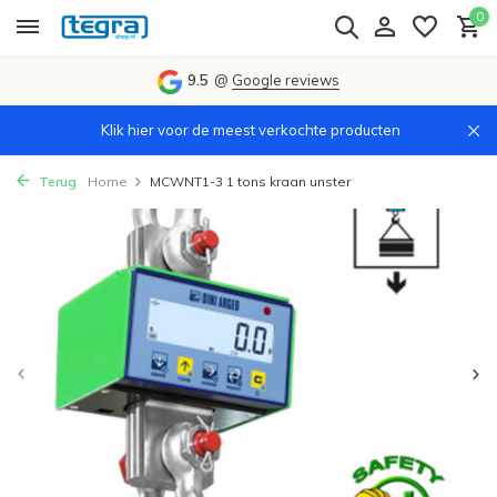
0
9.5
@
Google reviews
Klik hier voor de meest verkochte producten
Terug
Home
MCWNT1-3 1 tons kraan unster