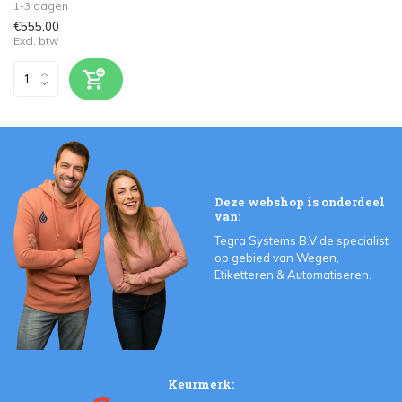
1-3 dagen
€555,00
Excl. btw
Deze webshop is onderdeel
van:
Tegra Systems B.V de specialist
op gebied van Wegen,
Etiketteren & Automatiseren.
Keurmerk: