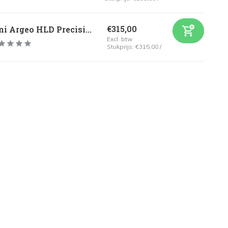
€315,00
ni Argeo HLD Precisi...
Excl. btw
Stukprijs:
€315,00
/