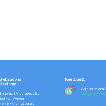
webshop is
Keurmerk:
deel van:
Wij scoren een
9.5
Systems B.V de specialist
Google reviews
ied van Wegen,
teren & Automatiseren.