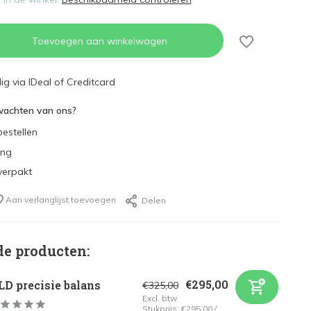
Toevoegen aan winkelwagen
g via IDeal of Creditcard
wachten van ons?
estellen
ing
verpakt
Aan verlanglijst toevoegen
Delen
de producten:
€295,00
D precisie balans
€325,00
Excl. btw
Stukprijs:
€295,00
/