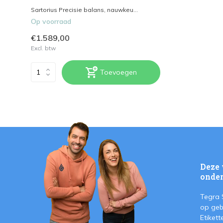
Sartorius Precisie balans, nauwkeu...
Op voorraad
€1.589,00
Excl. btw
Toevoegen
Deze 
onder
Tegra 
op geb
Etiket