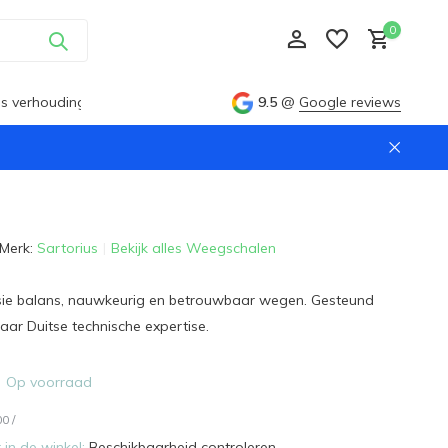
0
ijs verhouding
9.5
@
Google reviews
Account aanmaken
Merk:
Sartorius
Bekijk alles Weegschalen
Account aanmaken
isie balans, nauwkeurig en betrouwbaar wegen. Gesteund
jaar Duitse technische expertise.
Op voorraad
00
/
in de winkel:
Beschikbaarheid controleren