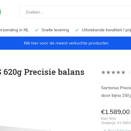
erzending in NL
Snelle levering
Uitstekende kwaliteit / pr
Klik hier voor de meest verkochte producten
 620g Precisie balans
Sartorius Prec
door bijna 150 
€1.589,00
Excl. btw
Stukprijs:
€1.589,
Beschikbaar 