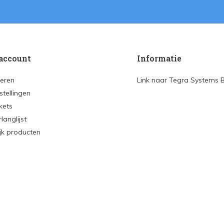
account
Informatie
reren
Link naar Tegra Systems 
stellingen
ckets
rlanglijst
ijk producten