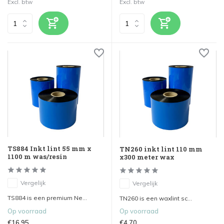
Excl. btw
Excl. btw
TS884 Inkt lint 55 mm x
TN260 inkt lint 110 mm
1100 m was/resin
x300 meter wax
Vergelijk
Vergelijk
TS884 is een premium Ne...
TN260 is een waxlint sc...
Op voorraad
Op voorraad
€16,95
€4,70