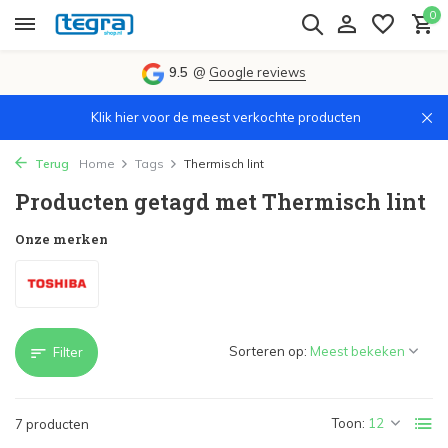
0
9.5
@
Google reviews
Klik hier voor de meest verkochte producten
Terug
Home
Tags
Thermisch lint
Producten getagd met Thermisch lint
Onze merken
Sorteren op:
Filter
Toon:
7 producten