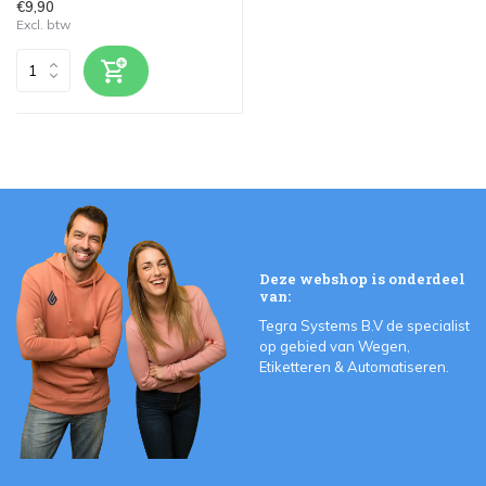
€9,90
Excl. btw
Deze webshop is onderdeel
van:
Tegra Systems B.V de specialist
op gebied van Wegen,
Etiketteren & Automatiseren.