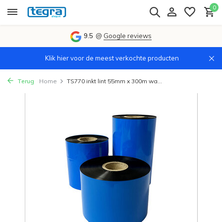
0
9.5
@
Google reviews
Klik hier voor de meest verkochte producten
Terug
Home
TS770 inkt lint 55mm x 300m wa...