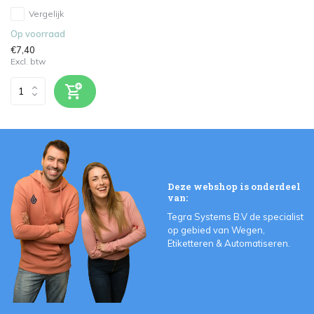
Vergelijk
Op voorraad
€7,40
Excl. btw
Deze webshop is onderdeel
van:
Tegra Systems B.V de specialist
op gebied van Wegen,
Etiketteren & Automatiseren.