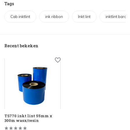
Tags
Cab inktlint
ink ribbon
Inkt lint
inktlint barco
Recent bekeken
TS770 inkt lint 55mm x
300m wasx/resin