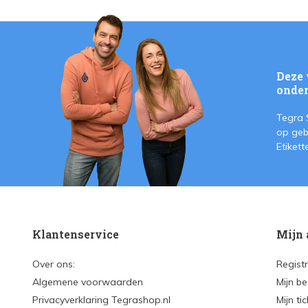
Deze 
onder
Tegra 
op geb
Etiket
Klantenservice
Mijn 
Over ons:
Regist
Algemene voorwaarden
Mijn be
Privacyverklaring Tegrashop.nl
Mijn ti