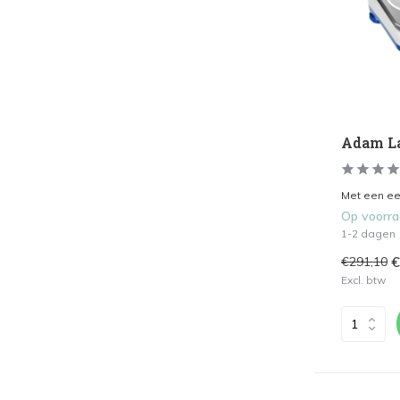
Adam La
Met een ee
Op voorr
1-2 dagen
€
€291,10
Excl. btw