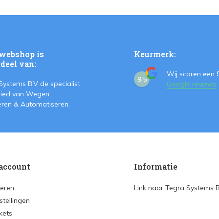
webshop is
Keurmerk:
deel van:
Wij scoren een
9.5
Systems B.V de specialist
Google reviews
ied van Wegen,
teren & Automatiseren.
account
Informatie
reren
Link naar Tegra Systems 
stellingen
ckets