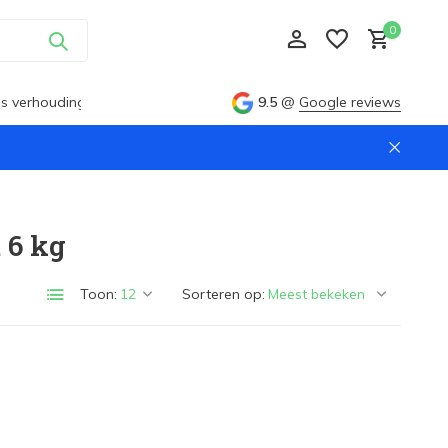
0
ijs verhouding
9.5
@
Google reviews
Account aanmaken
 6 kg
Account aanmaken
Toon:
Sorteren op: