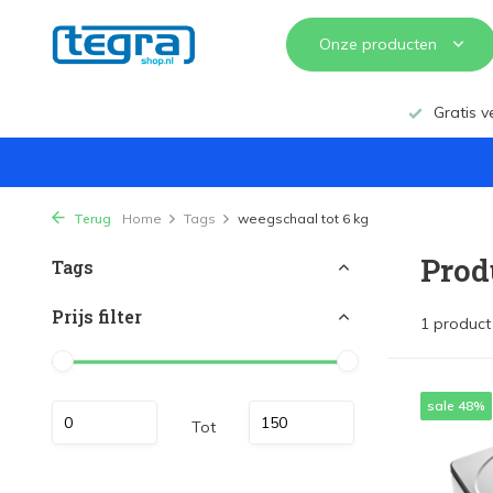
Onze producten
Gratis v
Terug
Home
Tags
weegschaal tot 6 kg
Prod
Tags
Prijs filter
1 product
sale 48%
Tot