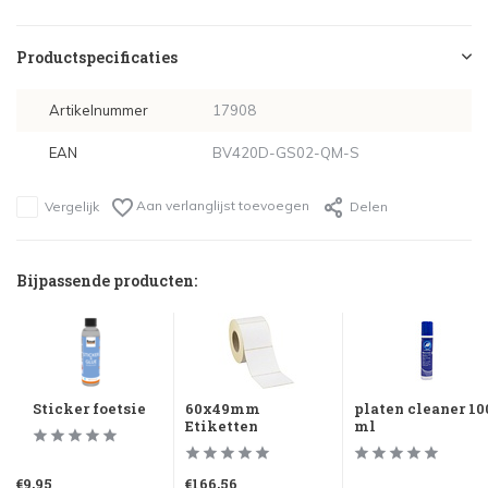
Productspecificaties
Artikelnummer
17908
EAN
BV420D-GS02-QM-S
Aan verlanglijst toevoegen
Vergelijk
Delen
Bijpassende producten:
Sticker foetsie
60x49mm
platen cleaner 10
Etiketten
ml
€9,95
€166,56