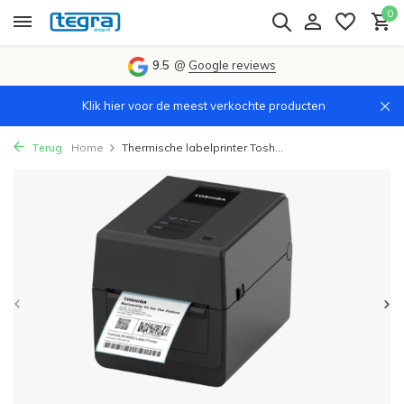
0
9.5
@
Google reviews
Klik hier voor de meest verkochte producten
Terug
Home
Thermische labelprinter Tosh...