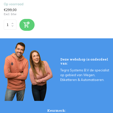
Op voorraad
€299,00
Excl. btw
Deze webshop is onderdeel
van:
Tegra Systems B.V de specialist
op gebied van Wegen,
Etiketteren & Automatiseren.
Keurmerk: