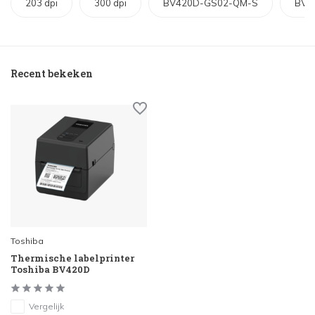
203 dpi
300 dpi
BV420D-GS02-QM-S
BV4
Recent bekeken
Toshiba
Thermische labelprinter
Toshiba BV420D
Vergelijk