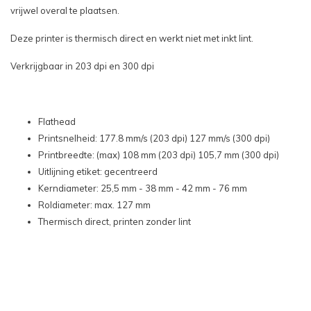
vrijwel overal te plaatsen.
Deze printer is thermisch direct en werkt niet met inkt lint.
Verkrijgbaar in 203 dpi en 300 dpi
Flathead
Printsnelheid: 177.8 mm/s (203 dpi) 127 mm/s (300 dpi)
Printbreedte: (max) 108 mm (203 dpi) 105,7 mm (300 dpi)
Uitlijning etiket: gecentreerd
Kerndiameter: 25,5 mm - 38 mm - 42 mm - 76 mm
Roldiameter: max. 127 mm
Thermisch direct, printen zonder lint