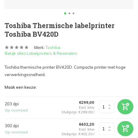
Toshiba Thermische labelprinter
Toshiba BV420D
Merk:
Toshiba
Bekijk alles Labelprinters & Rewinders
Toshiba thermische printer BV420D. Compacte printer met hoge
verwerkingssnelheid.
Maak een keuze:
€299,00
203 dpi
Excl. btw
Op voorraad
Stukprijs:
€299,00
/
€402,20
300 dpi
Excl. btw
Op voorraad
Stukprijs:
€402,20
/